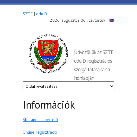
Ugrás a tartalomra
SZTE
|
eduID
2026. augusztus 06., csütörtök
www.eduid.u-
Üdvözöljük az SZTE
eduID-regisztrációs
szeged.hu
szolgáltatásának a
honlapján
Információk
Általános ismertető
Online regisztráció