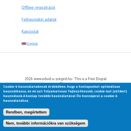
Offline regisztráció
Felhasználói adatok
Kapcsolat
English
2026 www.eduid.u-szeged.hu- This is a Free Drupal
Theme
Cookie-k használataAnnak érdekében, hogy a honlapunkat optimálisan
Ported to Drupal for the Open Source Community by
használhassa, és mi azt folyamatosan fejleszthessük, cookie-kat (sütiket)
Drupalizing
, a Project of
More than (just) Themes
.
használunk.A honlap további használatával Ön hozzájárul a cookie-k
Original design by
Simple Themes
.
használatához.
Rendben, megértettem
Nem, további információkra van szükségem