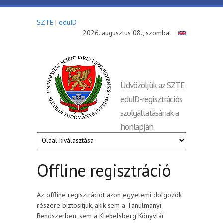
Ugrás a tartalomra
SZTE
|
eduID
2026. augusztus 08., szombat
www.eduid.u-
Üdvözöljük az SZTE
eduID-regisztrációs
szeged.hu
szolgáltatásának a
honlapján
Offline regisztráció
Az offline regisztrációt azon egyetemi dolgozók
részére biztosítjuk, akik sem a Tanulmányi
Rendszerben, sem a Klebelsberg Könyvtár